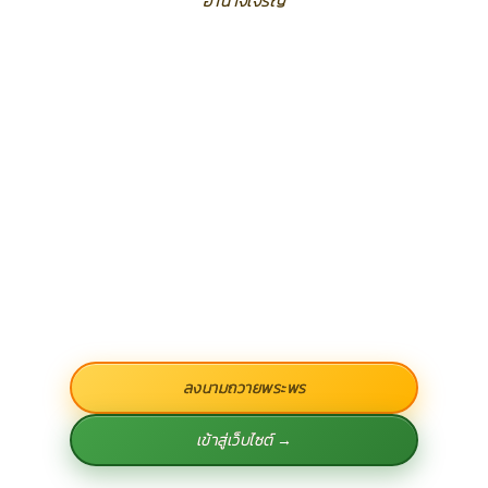
อำนาจเจริญ
ลงนามถวายพระพร
เข้าสู่เว็บไซต์ →