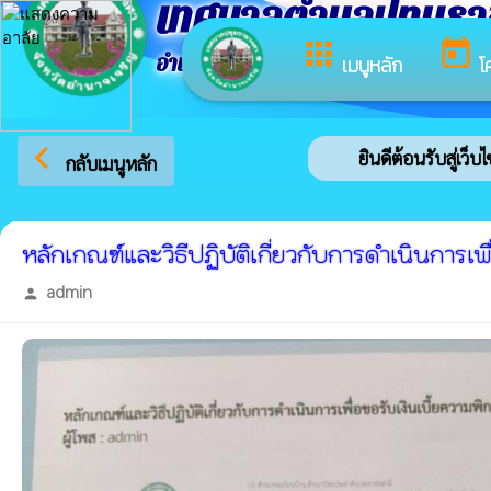
เทศบาลตำบลปทุมร
apps
today
อำเภอปทุมราชวงศา จังหวัดอำนาจเจริญ
เมนูหลัก
โ
arrow_back_ios
ยินดีต้อนรับสู่เว็
กลับเมนูหลัก
หลักเกณฑ์และวิธีปฏิบัติเกี่ยวกับการดำเนินการ
admin
person