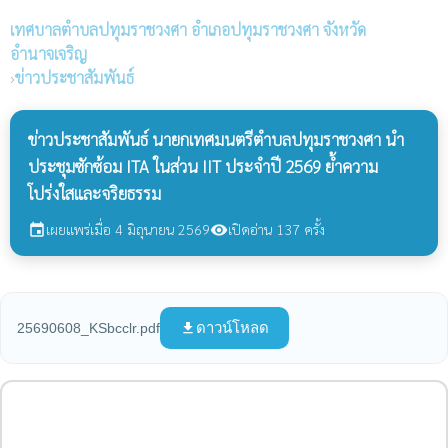
เทศบาลตำบลปทุมราชวงศา
อำเภอปทุมราชวงศา จังหวัด
อำนาจเจริญ
›
ข่าวประชาสัมพันธ์
ข่าวประชาสัมพันธ์ นายกเทศมนตรีตำบลปทุมราชวงศา นำ
ประชุมซักซ้อม ITA ในส่วน IIT ประจำปี 2569 ย้ำความ
โปร่งใสและจริยธรรม
เผยแพร่เมื่อ 4 มิถุนายน 2569
เปิดอ่าน 137 ครั้ง
event
visibility
ดาวน์โหลด
25690608_KSbcclr.pdf
file_download