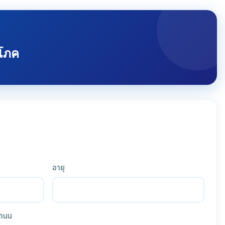
ิโภค
อายุ
ถนน