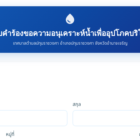
water_drop
คำร้องขอความอนุเคราะห์น้ำเพื่ออุปโภคบร
เทศบาลตำบลปทุมราชวงศา อำเภอปทุมราชวงศา จังหวัดอำนาจเจริญ
สกุล
หมู่ที่