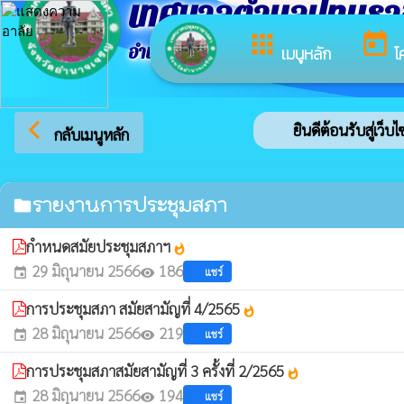
เทศบาลตำบลปทุมร
apps
today
อำเภอปทุมราชวงศา จังหวัดอำนาจเจริญ
เมนูหลัก
โ
arrow_back_ios
ยินดีต้อนรับสู่เว็
กลับเมนูหลัก
รายงานการประชุมสภา
folder
กำหนดสมัยประชุมสภาฯ
whatshot
29 มิถุนายน 2566
186
แชร์
event
visibility
การประชุมสภา สมัยสามัญที่ 4/2565
whatshot
28 มิถุนายน 2566
219
แชร์
event
visibility
การประชุมสภาสมัยสามัญที่ 3 ครั้งที่ 2/2565
whatshot
28 มิถุนายน 2566
194
แชร์
event
visibility