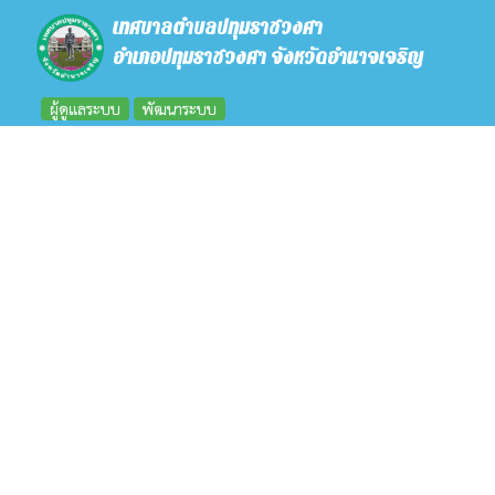
เทศบาลตำบลปทุมราชวงศา
อำเภอปทุมราชวงศา จังหวัดอำนาจเจริญ
ผู้ดูแลระบบ
พัฒนาระบบ