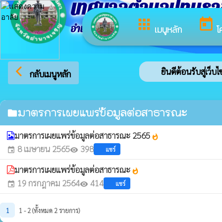
เทศบาลตำบลปทุมร
apps
today
อำเภอปทุมราชวงศา จังหวัดอำนาจเจริญ
เมนูหลัก
โ
arrow_back_ios
ยินดีต้อนรับสู่เว็
กลับเมนูหลัก
มาตรการเผยแพร่ข้อมูลต่อสาธารณะ
folder
มาตรการเผยแพร่ข้อมูลต่อสาธารณะ 2565
whatshot
8 เมษายน 2565
398
แชร์
event
visibility
มาตรการเผยแพร่ข้อมูลต่อสาธารณะ
whatshot
19 กรกฎาคม 2564
414
แชร์
event
visibility
1
1 - 2 (ทั้งหมด 2 รายการ)