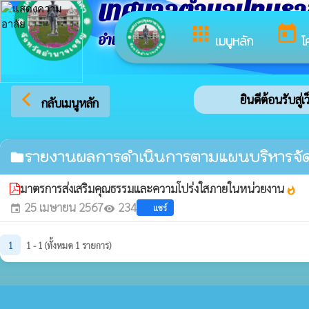
เทศบาลตำบลปทุมร
apps
today
อำเภอปทุมราชวงศา จังหวัดอำนาจเจริญ
เมนูหลัก
โ
arrow_back_ios
ยินดีต้อนรับสู่
กลับเมนูหลัก
รายงานผลการดำเนินการตามแผนบริหารจัดก
folder
มาตรการส่งเสริมคุณธรรมและความโปร่งใสภายในหน่วยงาน
whatshot
25 เมษายน 2567
234
แชร์
event
visibility
1
1 - 1 (ทั้งหมด 1 รายการ)