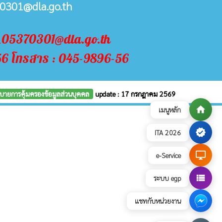
0301@dla.go.th
n_05370301@dla.go.th
56 โทรสาร : 045-9896-56
บายการคุ้มครองข้อมูลส่วนบุคคล
update : 17 กรกฎาคม 2569
home
เมนูหลัก
verified
ITA 2026
desktop_windows
e-Service
view_list
ระบบ egp
แชทกับหน่วยงาน