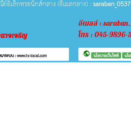
ษณีย์อิเล็กทรอนิกส์กลาง (อีเมลกลาง) :
saraban_0537
อีเมลล์ : saraba
โทร : 045-9896-
ำนาจเจริญ
public
ฒนาระบบ :
www.ts-local.com
นโยบายเว็บไซต์
นโย