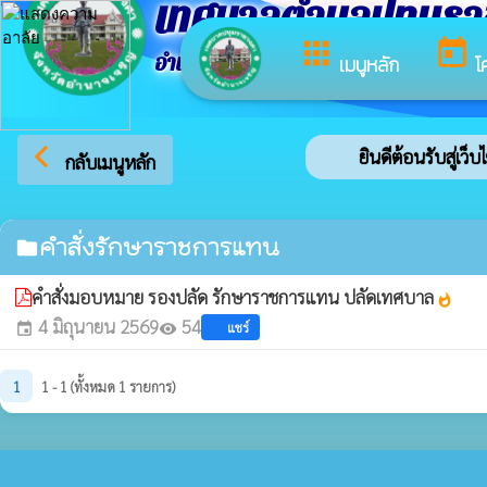
เทศบาลตำบลปทุมร
apps
today
อำเภอปทุมราชวงศา จังหวัดอำนาจเจริญ
เมนูหลัก
โ
arrow_back_ios
ยินดีต้อนรับสู่เว
กลับเมนูหลัก
คำสั่งรักษาราชการแทน
folder
คำสั่งมอบหมาย รองปลัด รักษาราชการแทน ปลัดเทศบาล
whatshot
4 มิถุนายน 2569
54
แชร์
event
visibility
1
1 - 1 (ทั้งหมด 1 รายการ)