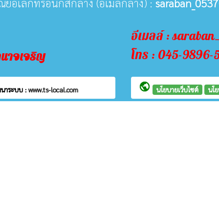
ษณีย์อิเล็กทรอนิกส์กลาง (อีเมลกลาง) :
saraban_0537
อีเมลล์ : saraba
โทร : 045-9896-
ำนาจเจริญ
public
ฒนาระบบ :
www.ts-local.com
นโยบายเว็บไซต์
นโย