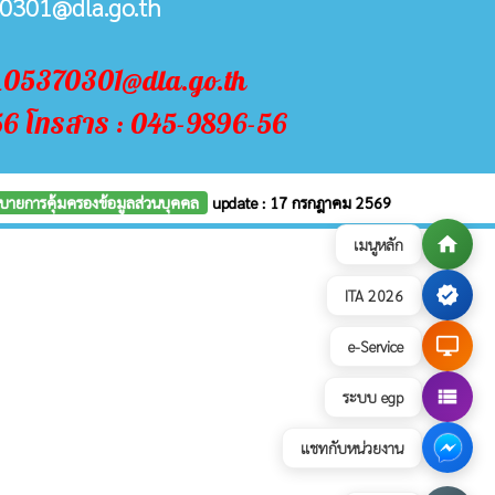
0301@dla.go.th
n_05370301@dla.go.th
56 โทรสาร : 045-9896-56
บายการคุ้มครองข้อมูลส่วนบุคคล
update : 17 กรกฎาคม 2569
home
เมนูหลัก
verified
ITA 2026
desktop_windows
e-Service
view_list
ระบบ egp
แชทกับหน่วยงาน