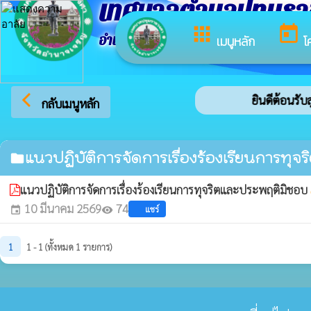
เทศบาลตำบลปทุมร
apps
today
อำเภอปทุมราชวงศา จังหวัดอำนาจเจริญ
เมนูหลัก
โ
arrow_back_ios
ยินดีต้อนรับส
กลับเมนูหลัก
แนวปฏิบัติการจัดการเรื่องร้องเรียนการทุ
folder
แนวปฏิบัติการจัดการเรื่องร้องเรียนการทุจริตและประพฤติมิชอบ
w
10 มีนาคม 2569
74
แชร์
event
visibility
1
1 - 1 (ทั้งหมด 1 รายการ)