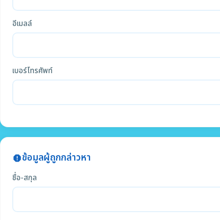
อีเมลล์
เบอร์โทรศัพท์
ข้อมูลผู้ถูกกล่าวหา
report
ชื่อ-สกุล