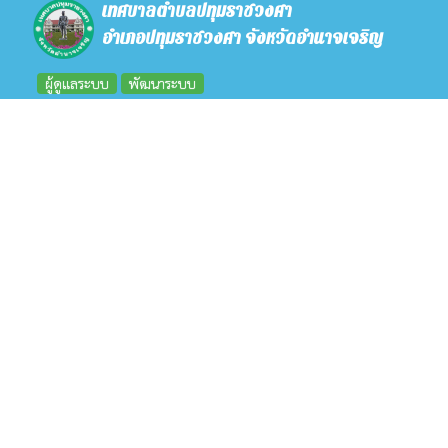
เทศบาลตำบลปทุมราชวงศา
อำเภอปทุมราชวงศา จังหวัดอำนาจเจริญ
ผู้ดูแลระบบ
พัฒนาระบบ