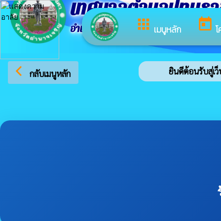
เทศบาลตำบลปทุมร
apps
today
อำเภอปทุมราชวงศา จังหวัดอำนาจเจริญ
เมนูหลัก
โ
arrow_back_ios
ยินดีต้อนรับสู่เว
กลับเมนูหลัก